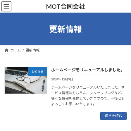
コ
ナ
MOT合同会社
ン
ビ
テ
ゲ
ン
ー
ツ
シ
更新情報
へ
ョ
ス
ン
キ
に
ッ
移
ホーム
更新情報
プ
動
ホームページをリニューアルしました。
お知らせ
2024年12月9日
ホームページをリニューアルいたしました。サ
ービス情報はもちろん、スタッフブログなど、
様々な情報を発信していきますので、今後とも
よろしくお願いいたします。
続きを読む