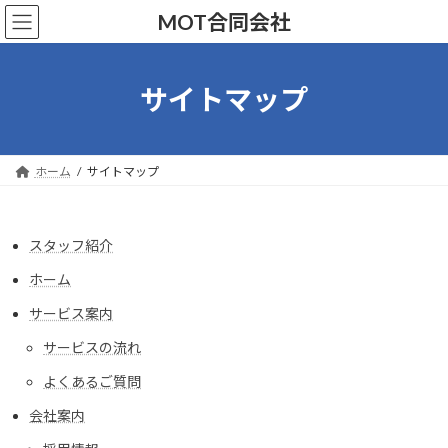
コ
ナ
MOT合同会社
ン
ビ
テ
ゲ
ン
ー
ツ
シ
サイトマップ
へ
ョ
ス
ン
キ
に
ッ
移
ホーム
サイトマップ
プ
動
スタッフ紹介
ホーム
サービス案内
サービスの流れ
よくあるご質問
会社案内